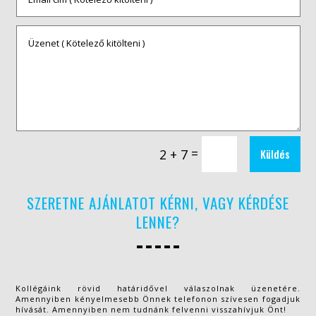
=
2 + 7
Küldés
SZERETNE AJÁNLATOT KÉRNI, VAGY KÉRDÉSE
LENNE?
Kollégáink rövid határidővel válaszolnak üzenetére.
Amennyiben kényelmesebb Önnek telefonon szívesen fogadjuk
hívását. Amennyiben nem tudnánk felvenni visszahívjuk Önt!