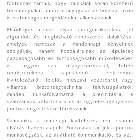
fontosnak tartjuk, hogy munkáink során korszerű
technológiákat, modern anyagokat és hosszú távon
is biztonságos megoldásokat alkalmazzunk.
Elsődleges célunk olyan energiatakarékos, jól
átgondolt és megbízható rendszerek kialakítása,
amelyek nemcsak a mindennapi kényelmet
szolgálják, hanem hozzájárulnak az épületek
gazdaságosabb és biztonságosabb működéséhez
is. Legyen szó villanyszerelésről, fűtési
rendszerekhez kapcsolódó elektromos
kivitelezésről, felelős műszaki vezetésről vagy
villamos biztonságtechnikai felülvizsgálatról,
minden munkafolyamatnál a precizitásra, a
szabványok betartására és az ügyfelek igényeinek
pontos megértésére törekszünk.
Számunkra a minőségi kivitelezés nem csupán
elvárás, hanem alapelv. Fontosnak tartjuk a pontos
munkavégzést, az átlátható kommunikációt és azt,