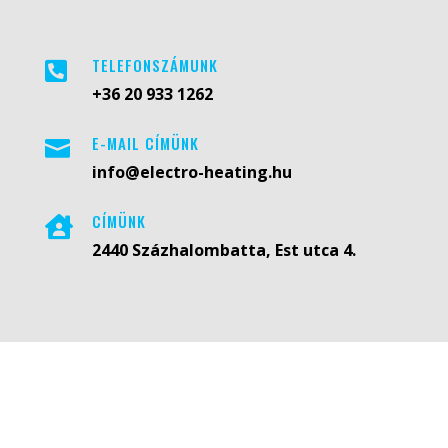
TELEFONSZÁMUNK

+36 20 933 1262
E-MAIL CÍMÜNK

info@
electro
-heating.hu
CÍMÜNK

2440 Százhalombatta, Est utca 4.