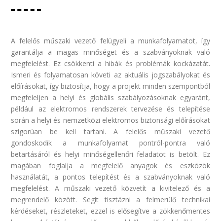
A felelős műszaki vezető felügyeli a munkafolyamatot, így
garantálja a magas minőséget és a szabványoknak való
megfelelést. Ez csökkenti a hibák és problémák kockázatát.
Ismeri és folyamatosan követi az aktuális jogszabályokat és
előírásokat, így biztosítja, hogy a projekt minden szempontból
megfeleljen a helyi és globális szabályozásoknak egyaránt,
például az elektromos rendszerek tervezése és telepítése
során a helyi és nemzetközi elektromos biztonsági előírásokat
szigorúan be kell tartani. A felelős műszaki vezető
gondoskodik a munkafolyamat pontról-pontra való
betartásáról és helyi minőségellenőri feladatot is betölt. Ez
magában foglalja a megfelelő anyagok és eszközök
használatát, a pontos telepítést és a szabványoknak való
megfelelést. A műszaki vezető közvetít a kivitelező és a
megrendelő között. Segít tisztázni a felmerülő technikai
kérdéseket, részleteket, ezzel is elősegítve a zökkenőmentes