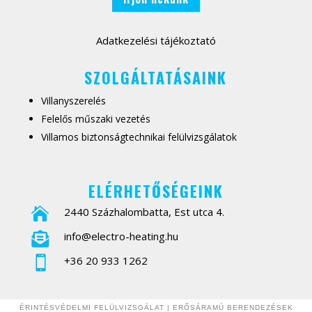
Adatkezelési tájékoztató
SZOLGÁLTATÁSAINK
Villanyszerelés
Felelős műszaki vezetés
Villamos biztonságtechnikai felülvizsgálatok
ELÉRHETŐSÉGEINK
2440 Százhalombatta, Est utca 4.

info@
electro
-heating.hu

+36 20 933 1262

ÉRINTÉSVÉDELMI FELÜLVIZSGÁLAT
|
ERŐSÁRAMÚ BERENDEZÉSEK