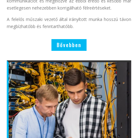
kommunikációt és megelőzve az ebből eredő és később már
esetlegesen nehezebben korrigálható félreértéseket.
A felelős műszaki vezető által irányított munka hosszú távon
megbízhatóbb és fenntarthatóbb.
Bővebben