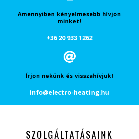
Amennyiben kényelmesebb hívjon
minket!
+36 20 933 1262

Írjon nekünk és visszahívjuk!
info@
electro
-heating.hu
SZOLGÁLTATÁSAINK