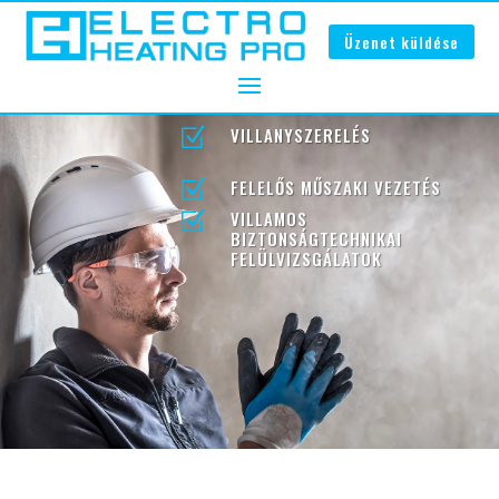
Üzenet küldése
VILLANYSZERELÉS
Z
FELELŐS MŰSZAKI VEZETÉS
Z
VILLAMOS
Z
BIZTONSÁGTECHNIKAI
FELÜLVIZSGÁLATOK