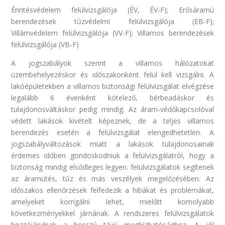
Érintésvédelem felülvizsgálója (ÉV, ÉV-F); Erősáramú
berendezések tűzvédelmi felülvizsgálója (EB-F);
Villámvédelem felülvizsgálója (VV-F); Villamos berendezések
felülvizsgálója (VB-F)
A jogszabályok szerint a villamos hálózatokat
üzembehelyezéskor és időszakonként felül kell vizsgálni. A
lakóépületekben a villamos biztonsági felülvizsgálat elvégzése
legalább 6 évenként kötelező, bérbeadáskor és
tulajdonosváltáskor pedig mindig. Az áram-védőkapcsolóval
védett lakások kivételt képeznek, de a teljes villamos
berendezés esetén a felülvizsgálat elengedhetetlen. A
jogszabályváltozások miatt a lakások tulajdonosainak
érdemes időben gondoskodniuk a felülvizsgálatról, hogy a
biztonság mindig elsődleges legyen. felülvizsgálatok segítenek
az áramütés, tűz és más veszélyek megelőzésében. Az
időszakos ellenőrzések felfedezik a hibákat és problémákat,
amelyeket korrigálni lehet, mielőtt komolyabb
következményekkel járnának. A rendszeres felülvizsgálatok
hozzájárulnak a hosszú távú megbízhatósághoz. A jól