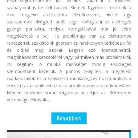
feszültségtűrésüeknek kell lenniük, valamint a földelési
szabályokat is be kell tartani. Kiemelt figyelmet fordítunk a
már meglévő architektúra ellenőrzésére, hiszen egy
szakszerűen elvégzett audit segít rávilágítani az esetleges
gyenge pontokra, melyek korrigálásával már jó előre
megelőzhető a baj. Ha problémája van az elektromos
rendszerrel, szakértőink gyorsan és hatékonyan térképezik fel
és oldják meg azokat. Legyen szó áramszünetről,
meghibásodott kapcsolóról vagy bármilyen más problémáról,
mi segítünk. A munka minőségét mindig elsődleges
szempontként kezeljük. A pontos telepítés, a megfelelő
csatlakozások és a szakszerű munkavégzés hozzájárulnak a
hosszú távú stabilitáshoz és a problémamentes működéshez.
Minden munkánk során szigorúan betartjuk az elektromos
biztonsági előírásokat.
Bővebben